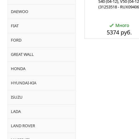
S40 (04-12), V50 (04-12
(31253518 - RUX09406
DAEWOO
Много
FIAT
5374 руб.
FORD
GREAT WALL
HONDA
HYUNDAI-KIA
ISUZU
LADA
LAND ROVER