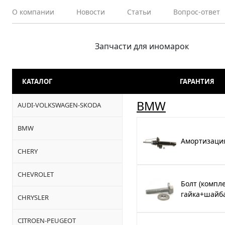
О компании
Новости
Статьи
Вопрос-ответ
Запчасти для иномарок
КАТАЛОГ
ГАРАНТИЯ
BMW
AUDI-VOLKSWAGEN-SKODA
BMW
Амортизаци
CHERY
CHEVROLET
Болт (компл
гайка+шайба
CHRYSLER
CITROEN-PEUGEOT