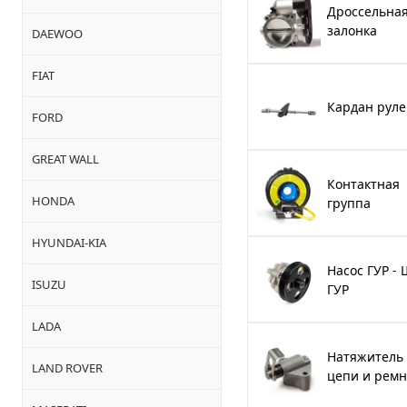
Дроссельна
залонка
DAEWOO
FIAT
Кардан руле
FORD
GREAT WALL
Контактная
HONDA
группа
HYUNDAI-KIA
Насос ГУР -
ISUZU
ГУР
LADA
Натяжитель
LAND ROVER
цепи и ремн