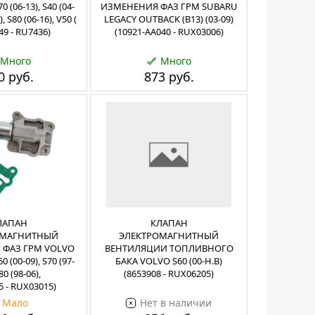
70 (06-13), S40 (04-
ИЗМЕНЕНИЯ ФАЗ ГРМ SUBARU
), S80 (06-16), V50 (
LEGACY OUTBACK (B13) (03-09)
49 - RU7436)
(10921-AA040 - RUX03006)
Много
Много
0 руб.
873 руб.
ЛАПАН
КЛАПАН
ОМАГНИТНЫЙ
ЭЛЕКТРОМАГНИТНЫЙ
ФАЗ ГРМ VOLVO
ВЕНТИЛЯЦИИ ТОПЛИВНОГО
60 (00-09), S70 (97-
БАКА VOLVO S60 (00-Н.В)
80 (98-06),
(8653908 - RUX06205)
5 - RUX03015)
Мало
Нет в наличии