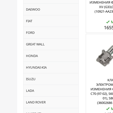
ИЗМЕНЕНИЯ Ф
XV (G33,G
DAEWOO
(10921-AA23
FIAT
1655
FORD
GREAT WALL
HONDA
HYUNDAI-KIA
ISUZU
КЛ
ЭЛЕКТРО
ИЗМЕНЕНИЯ Ф
LADA
C70 (97-02), S60
01), S8
LAND ROVER
(36002686