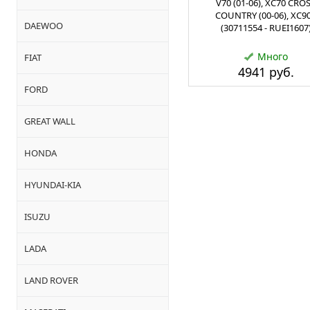
V70 (01-06), XC70 CRO
COUNTRY (00-06), XC90
DAEWOO
(30711554 - RUEI1607
Много
FIAT
4941 руб.
FORD
GREAT WALL
HONDA
HYUNDAI-KIA
ISUZU
LADA
LAND ROVER