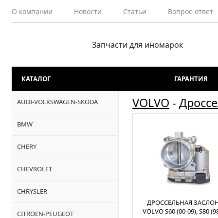
О компании
Новости
Статьи
Вопрос-ответ
Запчасти для иномарок
КАТАЛОГ
ГАРАНТИЯ
VOLVO
-
Дроссе
AUDI-VOLKSWAGEN-SKODA
BMW
CHERY
CHEVROLET
CHRYSLER
ДРОССЕЛЬНАЯ ЗАСЛО
VOLVO S60 (00-09), S80 (98
CITROEN-PEUGEOT