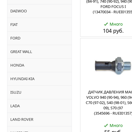
(84-91), 740 (90-92), 940 (9
FORD FOCUS I
DAEWOO
(13470034 - RUEI01355
Много
FIAT
104 руб.
FORD
GREAT WALL
HONDA
HYUNDAI-KIA
ДАТЧИК ДАВЛЕНИЯ МА
ISUZU
VOLVO 940 (90-94), 960 (94
C70 (97-02), S40 (98-01), S6
LADA
09), S70 (97
(3545696 - RUEI01357
LAND ROVER
Много