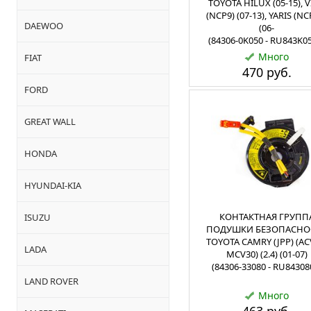
TOYOTA HILUX (05-15), 
(NCP9) (07-13), YARIS (NC
DAEWOO
(06-
(84306-0K050 - RU843K0
Много
FIAT
470 руб.
FORD
GREAT WALL
HONDA
HYUNDAI-KIA
КОНТАКТНАЯ ГРУПП
ISUZU
ПОДУШКИ БЕЗОПАСНО
TOYOTA CAMRY (JPP) (AC
LADA
MCV30) (2.4) (01-07)
(84306-33080 - RU84308
LAND ROVER
Много