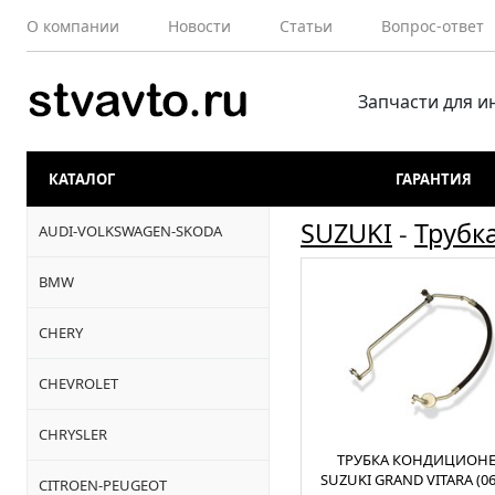
О компании
Новости
Статьи
Вопрос-ответ
Запчасти для 
КАТАЛОГ
ГАРАНТИЯ
SUZUKI
-
Трубк
AUDI-VOLKSWAGEN-SKODA
BMW
CHERY
CHEVROLET
CHRYSLER
ТРУБКА КОНДИЦИОНЕ
SUZUKI GRAND VITARA (06
CITROEN-PEUGEOT