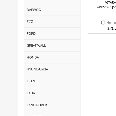
VITARA
(49220-65J5
DAEWOO
FIAT
Нет 
3207
FORD
GREAT WALL
HONDA
HYUNDAI-KIA
ISUZU
LADA
LAND ROVER