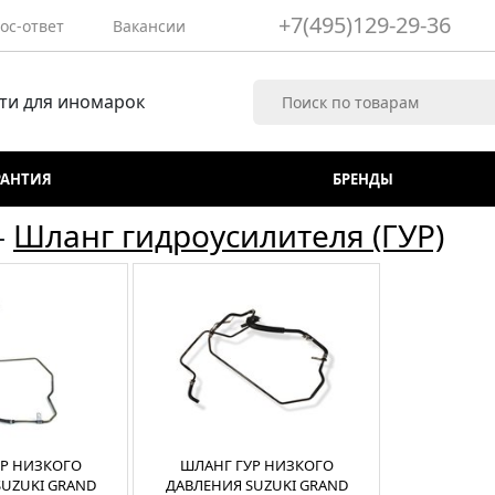
+7(495)129-29-36
ос-ответ
Вакансии
ти для иномарок
РАНТИЯ
БРЕНДЫ
-
Шланг гидроусилителя (ГУР)
Р НИЗКОГО
ШЛАНГ ГУР НИЗКОГО
SUZUKI GRAND
ДАВЛЕНИЯ SUZUKI GRAND