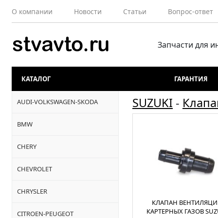
О компании
Новости
Статьи
Вопрос-ответ
Запчасти для 
КАТАЛОГ
ГАРАНТИЯ
SUZUKI
-
Клапа
AUDI-VOLKSWAGEN-SKODA
BMW
CHERY
CHEVROLET
CHRYSLER
КЛАПАН ВЕНТИЛЯЦИ
КАРТЕРНЫХ ГАЗОВ SUZ
CITROEN-PEUGEOT