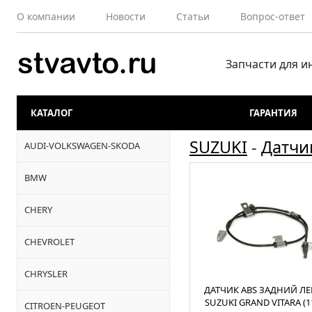
О компании
Новости
Статьи
Вопрос-ответ
Запчасти для 
КАТАЛОГ
ГАРАНТИЯ
SUZUKI
-
Датчи
AUDI-VOLKSWAGEN-SKODA
BMW
CHERY
CHEVROLET
CHRYSLER
ДАТЧИК ABS ЗАДНИЙ Л
SUZUKI GRAND VITARA (11
CITROEN-PEUGEOT