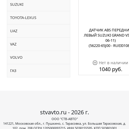
SUZUKI
TOYOTA-LEXUS
ДАТЧИК ABS ПЕРЕДН
UAZ
ЛЕВЫЙ SUZUKI GRAND VI
06-11)
VAZ
(56220-65J00 - RUEI010
VOLVO
Нет в наличии
1040 руб.
ГАЗ
stvavto.ru - 2026 г.
ООО "СТВ-АВТО"
141221, Московская обл., г. Пушкино, с. Тарасовка, ул. Большая Тарасовская, д.
102, пом. 208 ОГРН 1205000093715, ИНН 5038155595, КПП 503801001