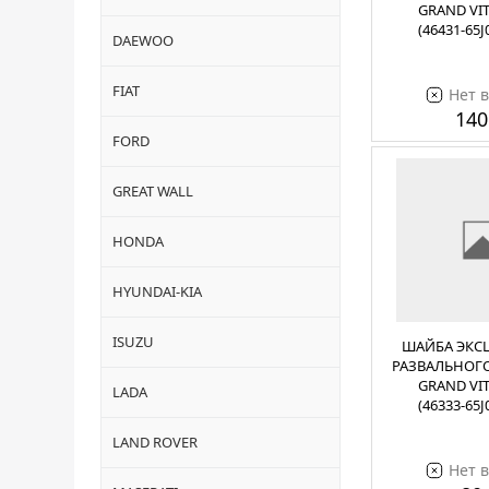
GRAND VIT
(46431-65J
DAEWOO
FIAT
Нет 
140
FORD
GREAT WALL
HONDA
HYUNDAI-KIA
ISUZU
ШАЙБА ЭКС
РАЗВАЛЬНОГО
GRAND VIT
LADA
(46333-65J
LAND ROVER
Нет 