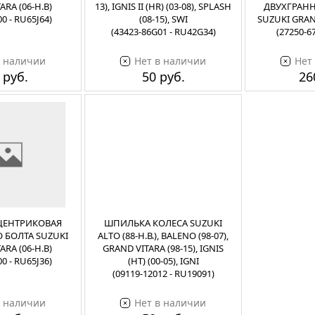
ARA (06-Н.В)
13), IGNIS II (HR) (03-08), SPLASH
ДВУХГРАН
00 - RU65J64)
(08-15), SWI
SUZUKI GRAND
(43423-86G01 - RU42G34)
(27250-67
в наличии
Нет в наличии
Нет
 руб.
50 руб.
26
ЦЕНТРИКОВАЯ
ШПИЛЬКА КОЛЕСА SUZUKI
 БОЛТА SUZUKI
ALTO (88-Н.В.), BALENO (98-07),
ARA (06-Н.В)
GRAND VITARA (98-15), IGNIS
00 - RU65J36)
(HT) (00-05), IGNI
(09119-12012 - RU19091)
в наличии
Нет в наличии