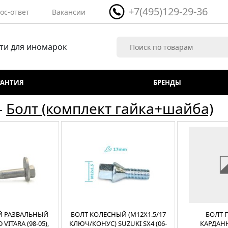
+7(495)129-29-36
ос-ответ
Вакансии
ти для иномарок
РАНТИЯ
БРЕНДЫ
-
Болт (комплект гайка+шайба)
Й РАЗВАЛЬНЫЙ
БОЛТ КОЛЕСНЫЙ (M12X1.5/17
БОЛТ 
VITARA (98-05),
КЛЮЧ/КОНУС) SUZUKI SX4 (06-
КАРДАН