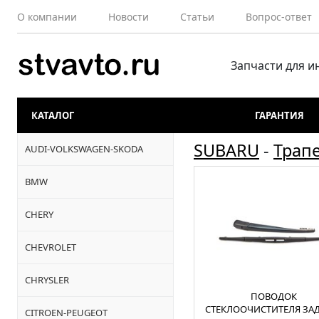
О компании
Новости
Статьи
Вопрос-ответ
Запчасти для 
КАТАЛОГ
ГАРАНТИЯ
SUBARU
-
Трап
AUDI-VOLKSWAGEN-SKODA
BMW
CHERY
CHEVROLET
CHRYSLER
ПОВОДОК
СТЕКЛООЧИСТИТЕЛЯ ЗА
CITROEN-PEUGEOT