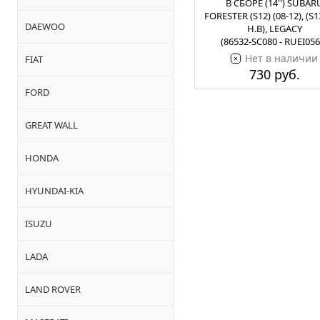
В СБОРЕ (14'') SUBAR
FORESTER (S12) (08-12), (S13
DAEWOO
Н.В), LEGACY
(86532-SC080 - RUEI056
Нет в наличии
FIAT
730 руб.
FORD
GREAT WALL
HONDA
HYUNDAI-KIA
ISUZU
LADA
LAND ROVER