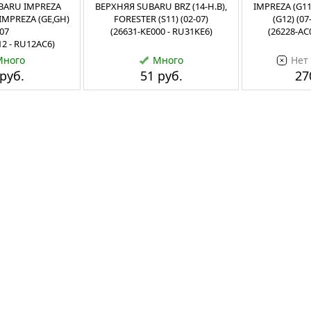
ARU IMPREZA
ВЕРХНЯЯ SUBARU BRZ (14-Н.В),
IMPREZA (G11)
, IMPREZA (GE,GH)
FORESTER (S11) (02-07)
(G12) (07
(07
(26631-KE000 - RU31KE6)
(26228-AC
12 - RU12AC6)
Много
Много
Нет
руб.
51 руб.
27