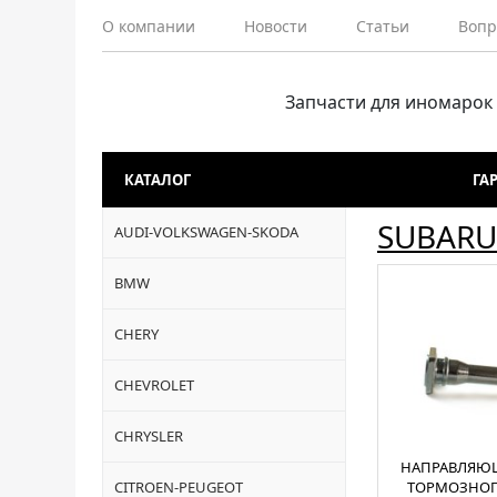
О компании
Новости
Статьи
Вопр
Запчасти для иномарок
КАТАЛОГ
ГА
SUBARU
AUDI-VOLKSWAGEN-SKODA
BMW
CHERY
CHEVROLET
CHRYSLER
НАПРАВЛЯЮЩ
CITROEN-PEUGEOT
ТОРМОЗНОГ