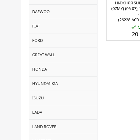
НИЖНЯЯ SUB
(07MY) (06-07)
DAEWOO
(26228-AC0
FIAT
20 
FORD
GREAT WALL
HONDA
HYUNDAI-KIA
ISUZU
LADA
LAND ROVER