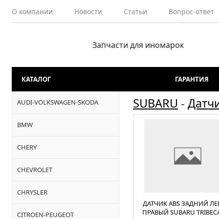
О компании
Новости
Статьи
Вопрос-ответ
Запчасти для иномарок
КАТАЛОГ
ГАРАНТИЯ
SUBARU
-
Датч
AUDI-VOLKSWAGEN-SKODA
BMW
CHERY
CHEVROLET
CHRYSLER
ДАТЧИК ABS ЗАДНИЙ ЛЕ
ПРАВЫЙ SUBARU TRIBECA
CITROEN-PEUGEOT