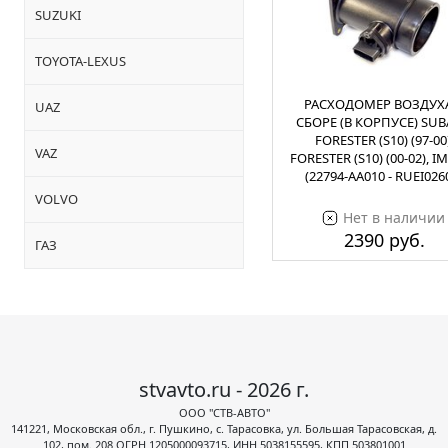
SUZUKI
TOYOTA-LEXUS
РАСХОДОМЕР ВОЗДУХА
UAZ
СБОРЕ (В КОРПУСЕ) SU
FORESTER (S10) (97-00)
VAZ
FORESTER (S10) (00-02), I
(22794-AA010 - RUEI026
VOLVO
Нет в наличии
2390 руб.
ГАЗ
stvavto.ru - 2026 г.
ООО "СТВ-АВТО"
141221, Московская обл., г. Пушкино, с. Тарасовка, ул. Большая Тарасовская, д.
102, пом. 208 ОГРН 1205000093715, ИНН 5038155595, КПП 503801001