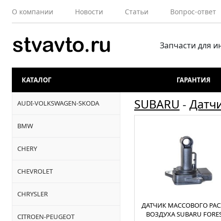
О компании
Новости
Статьи
Вопрос-ответ
Запчасти для 
КАТАЛОГ
ГАРАНТИЯ
SUBARU
-
Датч
AUDI-VOLKSWAGEN-SKODA
BMW
CHERY
CHEVROLET
CHRYSLER
ДАТЧИК МАССОВОГО РА
ВОЗДУХА SUBARU FORE
CITROEN-PEUGEOT