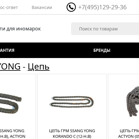
+7(495)129-29-36
ос-ответ
Вакансии
ти для иномарок
РАНТИЯ
БРЕНДЫ
YONG
-
Цепь
 SSANG YONG
ЦЕПЬ ГРМ SSANG YONG
ЦЕПЬ ГР
-Н.В), ACTYON
KORANDO C (12-Н.В)
ACTYON (05