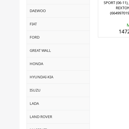
SPORT (06-11),
REXTON
DAEWOO
(664997019
FIAT
1472
FORD
GREAT WALL
HONDA
HYUNDAI-KIA
ISUZU
LADA
LAND ROVER