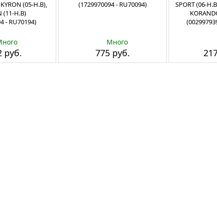
 KYRON (05-Н.В),
(1729970094 - RU70094)
SPORT (06-Н.В.
 (11-Н.В)
KORANDO 
4 - RU70194)
(00299793
Много
Много
 руб.
775 руб.
217