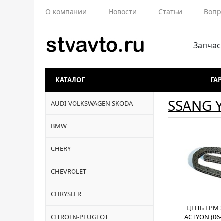
О компании
Новости
Статьи
Вопр
Запчас
КАТАЛОГ
ГА
SSANG 
AUDI-VOLKSWAGEN-SKODA
BMW
CHERY
CHEVROLET
CHRYSLER
ЦЕПЬ ГРМ
CITROEN-PEUGEOT
ACTYON (06