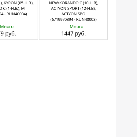
), KYRON (05-Н.В.),
NEW/KORANDO C (10-Н.В),
C (1-Н.В.), M
ACTYON SPORT (12-Н.В),
94 - RUN40004)
ACTYON SPO
(6719970394 - RUN40003)
Много
Много
9 руб.
1447 руб.