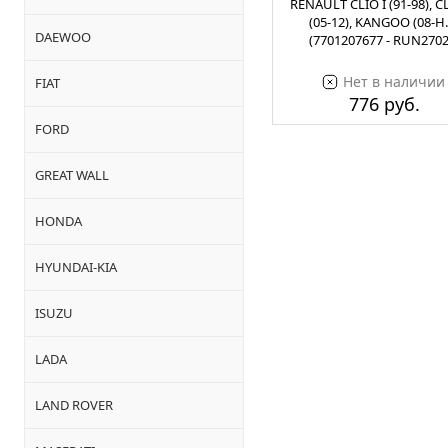
RENAULT CLIO I (91-98), CL
(05-12), KANGOO (08-Н.
DAEWOO
(7701207677 - RUN2702
Нет в наличии
FIAT
776 руб.
FORD
GREAT WALL
HONDA
HYUNDAI-KIA
ISUZU
LADA
LAND ROVER