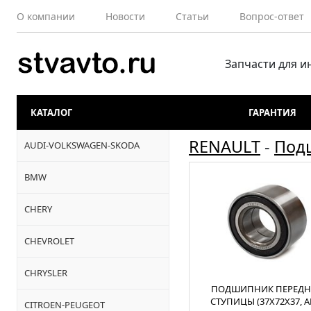
О компании
Новости
Статьи
Вопрос-ответ
Запчасти для 
КАТАЛОГ
ГАРАНТИЯ
RENAULT
-
Под
AUDI-VOLKSWAGEN-SKODA
BMW
CHERY
CHEVROLET
CHRYSLER
ПОДШИПНИК ПЕРЕДН
СТУПИЦЫ (37X72X37, A
CITROEN-PEUGEOT