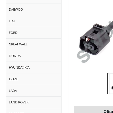
DAEWOO
FIAT
FORD
GREAT WALL
HONDA
HYUNDAI-KIA
ISUZU
LADA
LAND ROVER
Общ