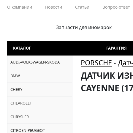
О компании
Новости
Статьи
Вопрос-ответ
Запчасти для иномарок
КАТАЛОГ
ГАРАНТИЯ
PORSCHE
-
Дат
AUDI-VOLKSWAGEN-SKODA
ДАТЧИК ИЗ
BMW
CAYENNE (17
CHERY
CHEVROLET
CHRYSLER
CITROEN-PEUGEOT