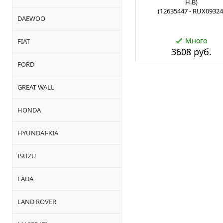
Н.В)
(12635447 - RUX09324
DAEWOO
Много
FIAT
3608 руб.
FORD
GREAT WALL
HONDA
HYUNDAI-KIA
ISUZU
LADA
LAND ROVER