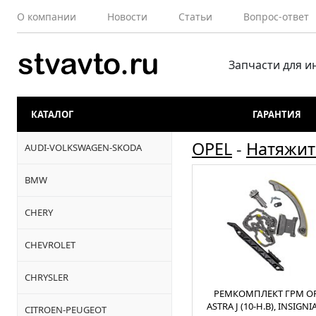
О компании
Новости
Статьи
Вопрос-ответ
Запчасти для 
КАТАЛОГ
ГАРАНТИЯ
OPEL
-
Натяжит
AUDI-VOLKSWAGEN-SKODA
BMW
CHERY
CHEVROLET
CHRYSLER
РЕМКОМПЛЕКТ ГРМ O
ASTRA J (10-Н.В), INSIGNIA
CITROEN-PEUGEOT