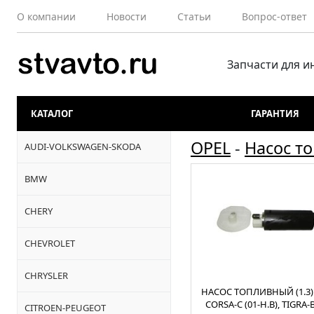
О компании
Новости
Статьи
Вопрос-ответ
Запчасти для 
КАТАЛОГ
ГАРАНТИЯ
OPEL
-
Насос т
AUDI-VOLKSWAGEN-SKODA
BMW
CHERY
CHEVROLET
CHRYSLER
НАСОС ТОПЛИВНЫЙ (1.3)
CORSA-C (01-Н.В), TIGRA-B
CITROEN-PEUGEOT