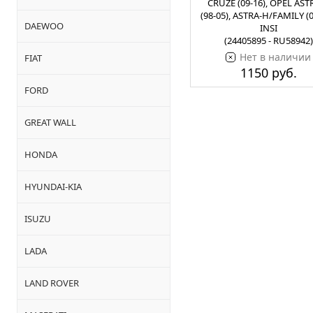
CRUZE (09-16), OPEL AST
(98-05), ASTRA-H/FAMILY (0
DAEWOO
INSI
(24405895 - RU58942)
Нет в наличии
FIAT
1150 руб.
FORD
GREAT WALL
HONDA
HYUNDAI-KIA
ISUZU
LADA
LAND ROVER