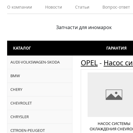
О компании
Новости
Статьи
Вопрос-ответ
Запчасти для иномарок
КАТАЛОГ
ГАРАНТИЯ
OPEL
-
Насос с
AUDI-VOLKSWAGEN-SKODA
BMW
CHERY
CHEVROLET
CHRYSLER
НАСОС СИСТЕМЫ
ОХЛАЖДЕНИЯ CHEVRO
CITROEN-PEUGEOT