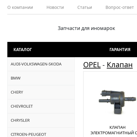
О компании
Новости
Статьи
Вопрос-ответ
Запчасти для иномарок
КАТАЛОГ
ГАРАНТИЯ
OPEL
-
Клапан
AUDI-VOLKSWAGEN-SKODA
BMW
CHERY
CHEVROLET
CHRYSLER
КЛАПАН
ЭЛЕКТРОМАГНИТНЫЙ O
CITROEN-PEUGEOT