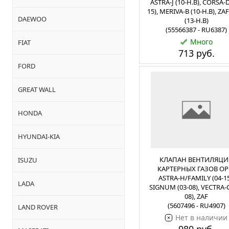
ASTRA-J (10-Н.В), CORSA-D
15), MERIVA-B (10-Н.В), ZA
DAEWOO
(13-Н.В)
(55566387 - RU6387)
Много
FIAT
713 руб.
FORD
GREAT WALL
HONDA
HYUNDAI-KIA
КЛАПАН ВЕНТИЛЯЦИ
ISUZU
КАРТЕРНЫХ ГАЗОВ OP
ASTRA-H/FAMILY (04-15
LADA
SIGNUM (03-08), VECTRA-C
08), ZAF
(5607496 - RU4907)
LAND ROVER
Нет в наличии