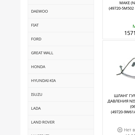
MAKE (N1
(49720-5M502
DAEWOO
FIAT
1571
FORD
GREAT WALL
HONDA
HYUNDAI-KIA
ISUZU
ШЛАНГ ГУ
ДАВЛЕНИЯ NIS
(0
LADA
(49720-9W61
LAND ROVER
Нет 