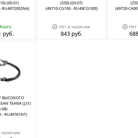
6) (00-01)
(S50) (03-07)
(Z50
 - RU4972002NA)
(49710-CG100 - RU49CG100I)
(49720-CA00
Много
Нет в наличии
Нет
 руб.
843 руб.
688
Р ВЫСОКОГО
SAN TEANA (J31)
6-08)
A - RU49761NT)
в наличии