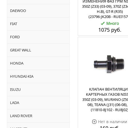
ИЗМЕНЕНИЯ ФАЗ ГРМ NI
350Z (Z33) (03-09), 370Z (Z34
DAEWOO
Н.В), GT-R (R35)
(23796-JK20B - RUEI157
Много
FIAT
1075 руб.
FORD
GREAT WALL
HONDA
HYUNDAI-KIA
КЛАПАН ВЕНТИЛЯЦИ
ISUZU
КАРТЕРНЫХ ГАЗОВ NIS
350Z (03-09), MURANO (Z50
LADA
08), TEANA (J31) (06-08),
(11810-8J102 - RU8J02
LAND ROVER
Нет в наличии