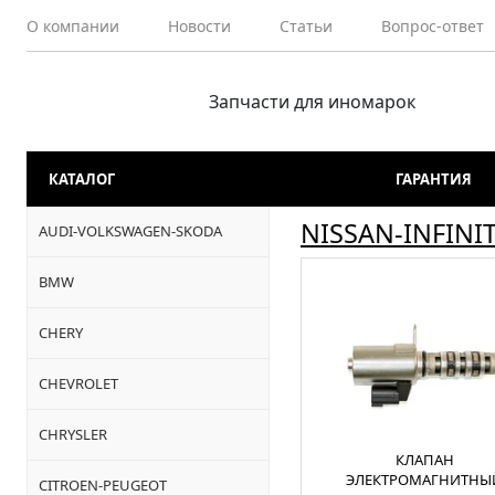
О компании
Новости
Статьи
Вопрос-ответ
Запчасти для иномарок
КАТАЛОГ
ГАРАНТИЯ
NISSAN-INFINIT
AUDI-VOLKSWAGEN-SKODA
BMW
CHERY
CHEVROLET
CHRYSLER
КЛАПАН
ЭЛЕКТРОМАГНИТНЫ
CITROEN-PEUGEOT