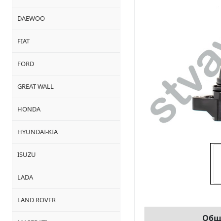
DAEWOO
FIAT
FORD
GREAT WALL
HONDA
HYUNDAI-KIA
ISUZU
LADA
LAND ROVER
Общ