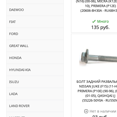
(N16) (00-06), MICRA (K12E)
10), PRIMERA (P12E)
DAEWOO
(20606-8H30A - RU68H3
Много
FIAT
135 руб.
FORD
GREAT WALL
HONDA
HYUNDAI-KIA
БОЛТ ЗАДНИЙ РАЗВАЛ
ISUZU
NISSAN JUKE (F15) (11-Н.
PRIMERA (P10E) (90-96), (
LADA
(01-05), QASHQAI (J
(55226-50Y0A - RU550Y
LAND ROVER
Нет в наличии