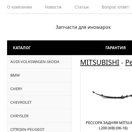
О компании
Новости
Статьи
Вопрос-ответ
Запчасти для иномарок
КАТАЛОГ
ГАРАНТИЯ
MITSUBISHI
-
Р
AUDI-VOLKSWAGEN-SKODA
BMW
CHERY
CHEVROLET
CHRYSLER
РЕССОРА ЗАДНЯЯ MITSUB
L200 (KB) (06-16)
CITROEN-PEUGEOT