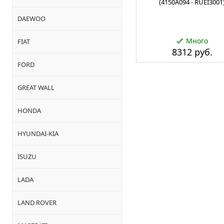
(4150A094 - RUEI3001
DAEWOO
Много
FIAT
8312 руб.
FORD
GREAT WALL
HONDA
HYUNDAI-KIA
ISUZU
LADA
LAND ROVER