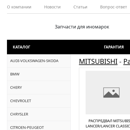
О компании
Новости
Статьи
Вопрос-ответ
Запчасти для иномарок
КАТАЛОГ
ГАРАНТИЯ
MITSUBISHI
-
Р
AUDI-VOLKSWAGEN-SKODA
BMW
CHERY
CHEVROLET
CHRYSLER
РАСПРЕДВАЛ MITSUBIS
LANCER/LANCER CLASSIC 
CITROEN-PEUGEOT