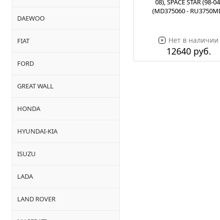
08), SPACE STAR (98-04
(MD375060 - RU3750M
DAEWOO
Нет в наличии
FIAT
12640 руб.
FORD
GREAT WALL
HONDA
HYUNDAI-KIA
ISUZU
LADA
LAND ROVER