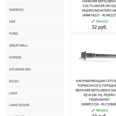
НИЖНЯЯ MITSUBISH
COLT/LANCER (95-03)
DAEWOO
PAJERO/MONTERO (9
(MB618227 - RUM227
Много
FIAT
32 руб.
FORD
GREAT WALL
HONDA
HYUNDAI-KIA
НАПРАВЛЯЮЩАЯ СУПП
ISUZU
ТОРМОЗНОГО ПЕРЕДН
ВЕРХНЯЯ MITSUBISHI GA
LADA
DJ1A (06-10), PAJERO
PININ/MONT
(MB857233 - RU723MB
LAND ROVER
Много