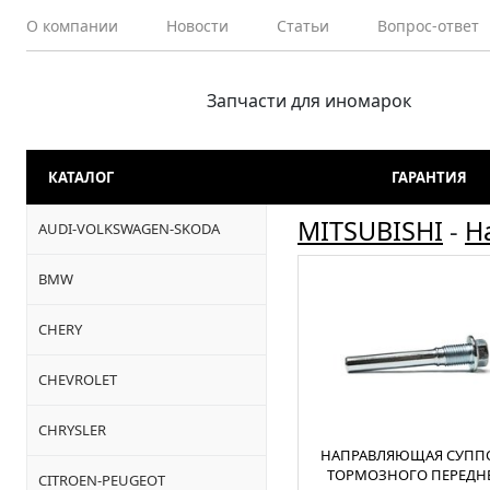
О компании
Новости
Статьи
Вопрос-ответ
Запчасти для иномарок
КАТАЛОГ
ГАРАНТИЯ
MITSUBISHI
-
Н
AUDI-VOLKSWAGEN-SKODA
BMW
CHERY
CHEVROLET
CHRYSLER
НАПРАВЛЯЮЩАЯ СУПП
ТОРМОЗНОГО ПЕРЕДН
CITROEN-PEUGEOT