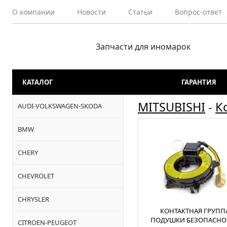
О компании
Новости
Статьи
Вопрос-ответ
Запчасти для иномарок
КАТАЛОГ
ГАРАНТИЯ
MITSUBISHI
-
К
AUDI-VOLKSWAGEN-SKODA
BMW
CHERY
CHEVROLET
CHRYSLER
КОНТАКТНАЯ ГРУПП
ПОДУШКИ БЕЗОПАСНО
CITROEN-PEUGEOT