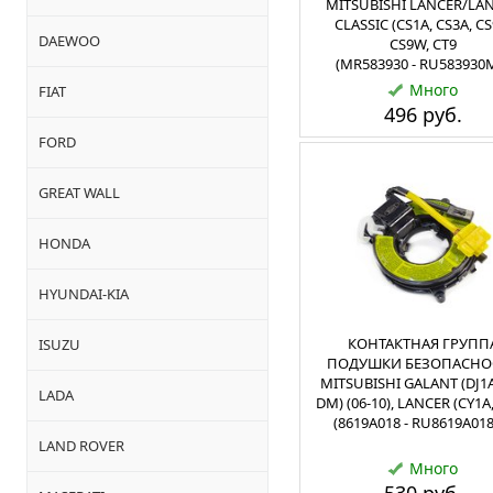
MITSUBISHI LANCER/LA
CLASSIC (CS1A, CS3A, CS
DAEWOO
CS9W, CT9
(MR583930 - RU583930
Много
FIAT
496 руб.
FORD
GREAT WALL
HONDA
HYUNDAI-KIA
КОНТАКТНАЯ ГРУПП
ISUZU
ПОДУШКИ БЕЗОПАСНО
MITSUBISHI GALANT (DJ1A)
LADA
DM) (06-10), LANCER (CY1A
(8619A018 - RU8619A01
LAND ROVER
Много