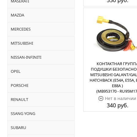
530 руб.
MASERATI
MAZDA
MERCEDES
MITSUBISHI
NISSAN-INFINITI
КОНТАКТНАЯ ГРУПП
ПОДУШКИ БЕЗОПАСНО
OPEL
MITSUBISHI GALANT/GA
HATCHBACK (E54A, E55A, 
PORSCHE
E88A )
(MB953170 - RU95M17
Нет в наличии
RENAULT
340 руб.
SSANG YONG
SUBARU