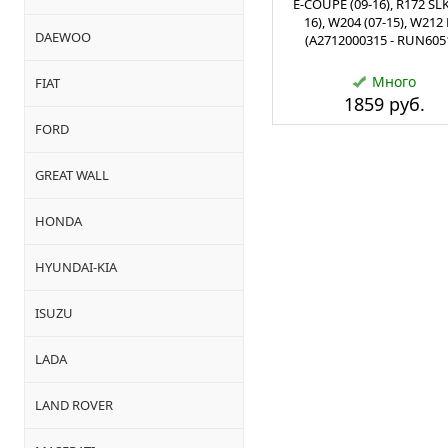
E-COUPE (09-16), R172 SLK
16), W204 (07-15), W212 
DAEWOO
(A2712000315 - RUN605
Много
FIAT
1859 руб.
FORD
GREAT WALL
HONDA
HYUNDAI-KIA
ISUZU
LADA
LAND ROVER