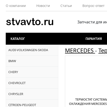
О компании
Новости
Статьи
Вопрос-ответ
Запчасти для 
КАТАЛОГ
ГАРАНТИЯ
MERCEDES
-
Те
AUDI-VOLKSWAGEN-SKODA
BMW
CHERY
CHEVROLET
CHRYSLER
ТЕРМОСТАТ СИСТЕМ
ОХЛАЖДЕНИЯ MERCEDES 
CITROEN-PEUGEOT