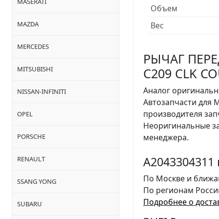
MASERATI
Объем
MAZDA
Вес
MERCEDES
РЫЧАГ ПЕРЕ
MITSUBISHI
C209 CLK COU
Аналог оригинальн
NISSAN-INFINITI
Автозапчасти для 
производителя за
OPEL
Неоригинальные за
PORSCHE
менеджера.
A2043304311 
RENAULT
По Москве и ближа
SSANG YONG
По регионам Росси
Подробнее о доста
SUBARU