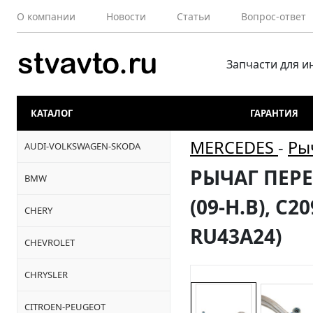
О компании
Новости
Статьи
Вопрос-ответ
Запчасти для 
КАТАЛОГ
ГАРАНТИЯ
MERCEDES
-
Ры
AUDI-VOLKSWAGEN-SKODA
РЫЧАГ ПЕРЕ
BMW
(09-Н.В), C2
CHERY
RU43A24)
CHEVROLET
CHRYSLER
CITROEN-PEUGEOT