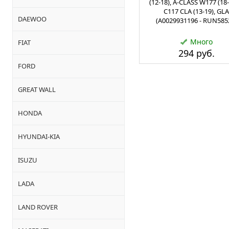
(12-18), A-CLASS W177 (18-
C117 CLA (13-19), GLA
DAEWOO
(A0029931196 - RUN585
Много
FIAT
294 руб.
FORD
GREAT WALL
HONDA
HYUNDAI-KIA
ISUZU
LADA
LAND ROVER