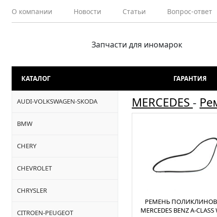
О компании
Новости
Статьи
Вопрос-ответ
Запчасти для иномарок
КАТАЛОГ
ГАРАНТИЯ
MERCEDES
-
Ре
AUDI-VOLKSWAGEN-SKODA
BMW
CHERY
CHEVROLET
CHRYSLER
РЕМЕНЬ ПОЛИКЛИНО
MERCEDES BENZ A-CLASS
CITROEN-PEUGEOT