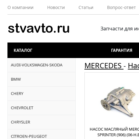
О компании
Новости
Статьи
Вопрос-ответ
Запчасти для 
КАТАЛОГ
ГАРАНТИЯ
MERCEDES
-
На
AUDI-VOLKSWAGEN-SKODA
BMW
CHERY
CHEVROLET
CHRYSLER
НАСОС МАСЛЯНЫЙ MERC
SPRINTER (906) (06-Н.
CITROEN-PEUGEOT