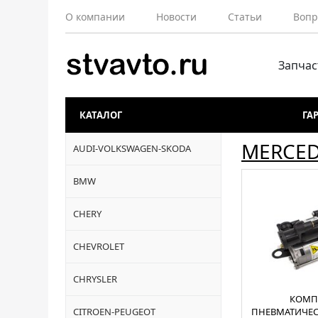
О компании
Новости
Статьи
Вопр
Запчас
КАТАЛОГ
ГА
MERCE
AUDI-VOLKSWAGEN-SKODA
BMW
CHERY
CHEVROLET
CHRYSLER
КОМП
CITROEN-PEUGEOT
ПНЕВМАТИЧЕС