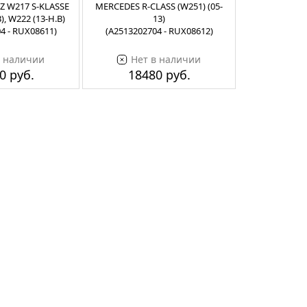
Z W217 S-KLASSE
MERCEDES R-СLASS (W251) (05-
), W222 (13-Н.В)
13)
4 - RUX08611)
(A2513202704 - RUX08612)
в наличии
Нет в наличии
0 руб.
18480 руб.