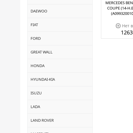
MERCEDES BEN
COUPE (14-Н.В
DAEWOO
(A099320010
FIAT
Нет 
1263
FORD
GREAT WALL
HONDA
HYUNDAI-KIA
ISUZU
LADA
LAND ROVER