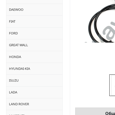
DAEWOO
FIAT
FORD
GREAT WALL
HONDA
HYUNDAI-KIA
ISUZU
LADA
LAND ROVER
Общ