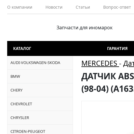
О компании
Новости
Статьи
Вопрос-ответ
Запчасти для иномарок
КАТАЛОГ
ГАРАНТИЯ
MERCEDES
-
Да
AUDI-VOLKSWAGEN-SKODA
ДАТЧИК ABS
BMW
(98-04) (A16
CHERY
CHEVROLET
CHRYSLER
CITROEN-PEUGEOT