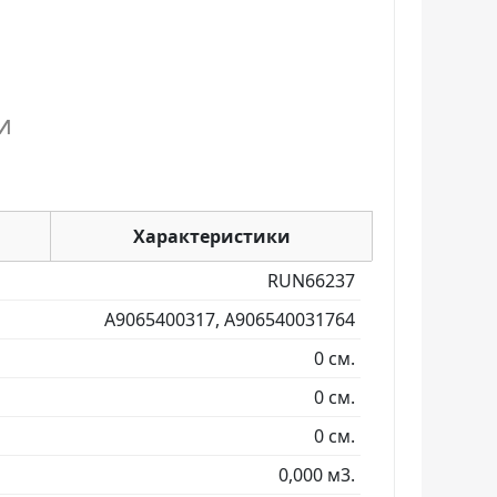
и
Характеристики
RUN66237
A9065400317, A906540031764
0 см.
0 см.
0 см.
0,000 м3.