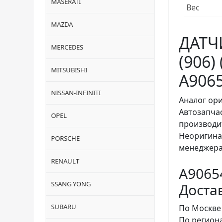
MASERATI
Вес
MAZDA
ДАТЧ
MERCEDES
(906)
MITSUBISHI
A906
NISSAN-INFINITI
Аналог ори
Автозапча
OPEL
производи
Неоригина
PORSCHE
менеджера
RENAULT
A9065
SSANG YONG
Доста
SUBARU
По Москве
По регион