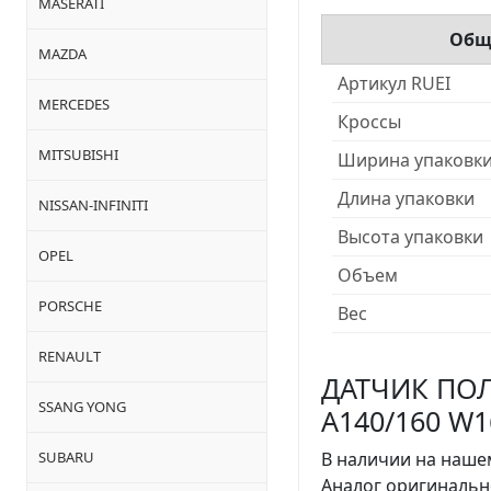
MASERATI
Общ
MAZDA
Артикул RUEI
MERCEDES
Кроссы
MITSUBISHI
Ширина упаковк
Длина упаковки
NISSAN-INFINITI
Высота упаковки
OPEL
Объем
PORSCHE
Вес
RENAULT
ДАТЧИК ПОЛ
SSANG YONG
A140/160 W16
SUBARU
В наличии на нашем
Аналог оригинальн