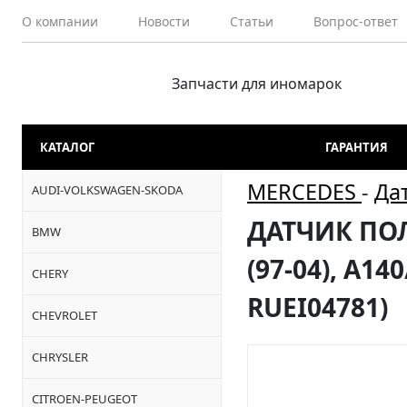
О компании
Новости
Статьи
Вопрос-ответ
Запчасти для иномарок
КАТАЛОГ
ГАРАНТИЯ
MERCEDES
-
Да
AUDI-VOLKSWAGEN-SKODA
ДАТЧИК ПОЛ
BMW
(97-04), A14
CHERY
RUEI04781)
CHEVROLET
CHRYSLER
CITROEN-PEUGEOT