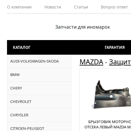
О компании
Новости
Статьи
Вопрос-ответ
Запчасти для иномарок
КАТАЛОГ
ГАРАНТИЯ
MAZDA
-
Защит
AUDI-VOLKSWAGEN-SKODA
BMW
CHERY
CHEVROLET
CHRYSLER
БРЫЗГОВИК МОТОРН
ОТСЕКА ЛЕВЫЙ MAZDA M
CITROEN-PEUGEOT