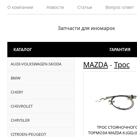
О компании
Новости
Статьи
Вопрос-ответ
Запчасти для иномарок
КАТАЛОГ
ГАРАНТИЯ
MAZDA
-
Трос
AUDI-VOLKSWAGEN-SKODA
BMW
CHERY
CHEVROLET
CHRYSLER
ТРОС СТОЯНОЧНОГ
ТОРМОЗА MAZDA 6 (GG) (0
CITROEN-PEUGEOT