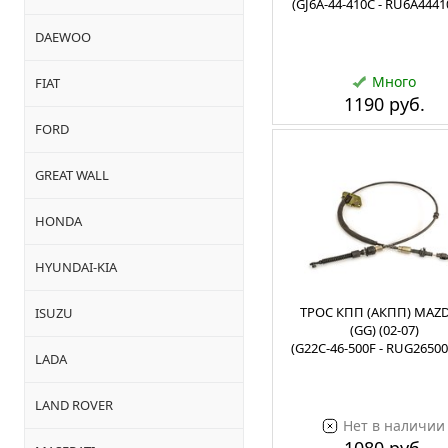
(GJ6A-44-410C - RU6A444
DAEWOO
Много
FIAT
1190 руб.
FORD
GREAT WALL
HONDA
HYUNDAI-KIA
ТРОС КПП (АКПП) MAZD
ISUZU
(GG) (02-07)
(G22C-46-500F - RUG2650
LADA
LAND ROVER
Нет в наличии