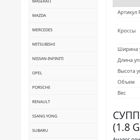
MASERATI
Артикул 
MAZDA
MERCEDES
Кроссы
MITSUBISHI
Ширина 
NISSAN-INFINITI
Длина уп
Высота у
OPEL
Объем
PORSCHE
Вес
RENAULT
СУПП
SSANG YONG
(1.8 
SUBARU
Аналог ор