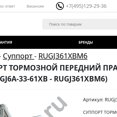
+7(495)129-29-36
ос-ответ
Вакансии
РАНТИЯ
БРЕНДЫ
-
Суппорт
-
RUGJ361XBM6
Т ТОРМОЗНОЙ ПЕРЕДНИЙ ПРАВЫ
 (GJ6A-33-61XB - RUGJ361XBM6)
Артикул: RUG
СУППОРТ ТОРМО