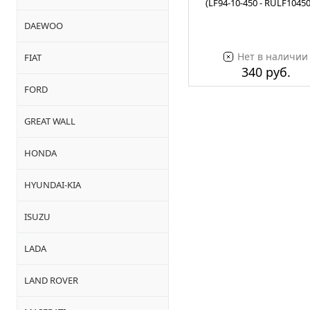
(LF94-10-450 - RULF1045
DAEWOO
Нет в наличии
FIAT
340 руб.
FORD
GREAT WALL
HONDA
HYUNDAI-KIA
ISUZU
LADA
LAND ROVER