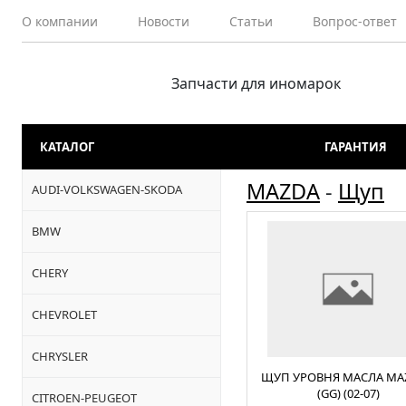
О компании
Новости
Статьи
Вопрос-ответ
Запчасти для иномарок
КАТАЛОГ
ГАРАНТИЯ
MAZDA
-
Щуп
AUDI-VOLKSWAGEN-SKODA
BMW
CHERY
CHEVROLET
CHRYSLER
ЩУП УРОВНЯ МАСЛА MAZ
(GG) (02-07)
CITROEN-PEUGEOT