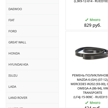
(L3K9-12-614 - RUEI318
DAEWOO
Много
FIAT
829 руб.
FORD
GREAT WALL
HONDA
HYUNDAI-KIA
РЕМЕНЬ ПОЛИКЛИНО
ISUZU
MAZDA 6 (GH) (07-12)
MERCEDES W202 (93-00),
LADA
OMEGA-A (86-94), VW
TRANSPORTE
(LF4J-15-909C - RUEI315
LAND ROVER
Много