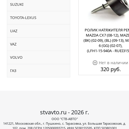
SUZUKI
TOYOTA-LEXUS
РОЛИК НАТЯЖИТЕЛЯ Р
UAZ
MAZDA CX7 (08-12), MAZ
(BK) (02-09), (BL) (09-13),
VAZ
6 (GG) (02-07),
(LFH1-15-940A - RUEI315
VOLVO
Нет в наличии
320 руб.
ГАЗ
stvavto.ru - 2026 г.
ООО "СТВ-АВТО"
141221, Московская обл., г. Пушкино, с. Тарасовка, ул. Большая Тарасовская, д.
102, пом. 208 ОГРН 1205000093715, ИНН 5038155595, КПП 503801001