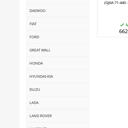
(GJ6A-71-440
DAEWOO
FIAT
662
FORD
GREAT WALL
HONDA
HYUNDAI-KIA
ISUZU
LADA
LAND ROVER