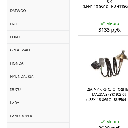
07)
(LFH1-18-8G1D - RUH118
DAEWOO
Много
FIAT
3133 руб.
FORD
GREAT WALL
HONDA
HYUNDAI-KIA
ДАТЧИК КИСЛОРОДН
ISUZU
MAZDA 3 (BK) (02-09)
(L33X-18-8G1C - RUEI041
LADA
LAND ROVER
Много