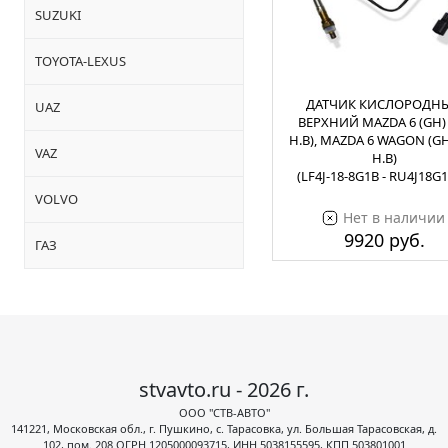
SUZUKI
TOYOTA-LEXUS
ДАТЧИК КИСЛОРОДН
UAZ
ВЕРХНИЙ MAZDA 6 (GH) 
Н.В), MAZDA 6 WAGON (GH)
VAZ
Н.В)
(LF4J-18-8G1B - RU4J18G
VOLVO
Нет в наличии
9920 руб.
ГАЗ
stvavto.ru - 2026 г.
ООО "СТВ-АВТО"
141221, Московская обл., г. Пушкино, с. Тарасовка, ул. Большая Тарасовская, д.
102, пом. 208 ОГРН 1205000093715, ИНН 5038155595, КПП 503801001