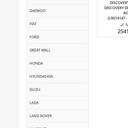
DISCOVERY 
DISCOVERY III
DAEWOO
RO
(LR014147 
FIAT
2541
FORD
GREAT WALL
HONDA
HYUNDAI-KIA
ISUZU
LADA
LAND ROVER