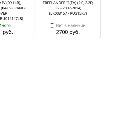
IV (09-Н.В),
FREELANDER II (FA) (2.0, 2.2D,
 (04-09), RANGE
3.2) (2007-2014)
VER
(LR003157 - RU315R7)
- RU014147LR)
Много
Нет в наличии
 руб.
2700 руб.