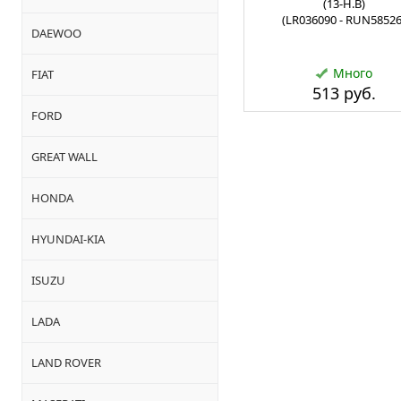
(13-Н.В)
(LR036090 - RUN58526
DAEWOO
Много
FIAT
513 руб.
FORD
GREAT WALL
HONDA
HYUNDAI-KIA
ISUZU
LADA
LAND ROVER