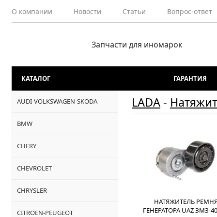
О компании
Новости
Статьи
Вопрос-ответ
Запчасти для иномарок
КАТАЛОГ
ГАРАНТИЯ
LADA
-
Натяжит
AUDI-VOLKSWAGEN-SKODA
BMW
CHERY
CHEVROLET
CHRYSLER
НАТЯЖИТЕЛЬ РЕМН
ГЕНЕРАТОРА UAZ ЗМЗ-40
CITROEN-PEUGEOT