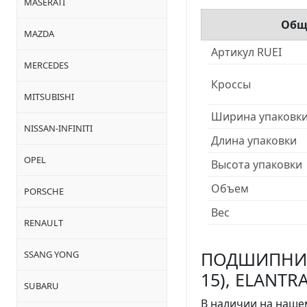
MASERATI
Общ
MAZDA
Артикул RUEI
MERCEDES
Кроссы
MITSUBISHI
Ширина упаковк
NISSAN-INFINITI
Длина упаковки
OPEL
Высота упаковки
Объем
PORSCHE
Вес
RENAULT
ПОДШИПНИК 
SSANG YONG
15), ELANTRA
SUBARU
В наличии на нашем